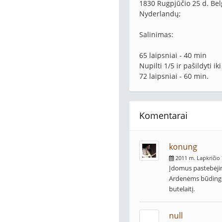
1830 Rugpjūčio 25 d. Bel
Nyderlandų;
Salinimas:
65 laipsniai - 40 min
Nupilti 1/5 ir pašildyti ik
72 laipsniai - 60 min.
Komentarai
konung
2011 m. Lapkričio 
Įdomus pastebėjim
Ardenėms būdingos 
butelaitį.
null