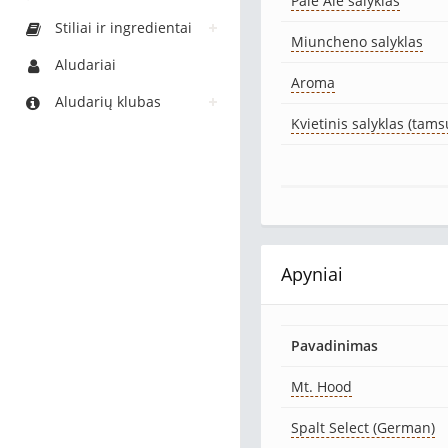
Pale Ale salyklas
Stiliai ir ingredientai
Miuncheno salyklas
Aludariai
Aroma
Aludarių klubas
Kvietinis salyklas (tams
Apyniai
Pavadinimas
Mt. Hood
Spalt Select (German)