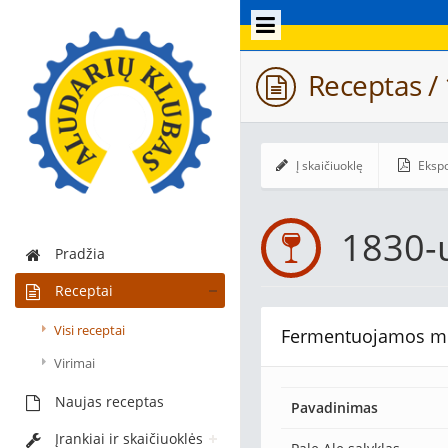
Receptas / 
Į skaičiuoklę
Ekspo
1830-
Pradžia
Receptai
Visi receptai
Fermentuojamos m
Virimai
Naujas receptas
Pavadinimas
Įrankiai ir skaičiuoklės