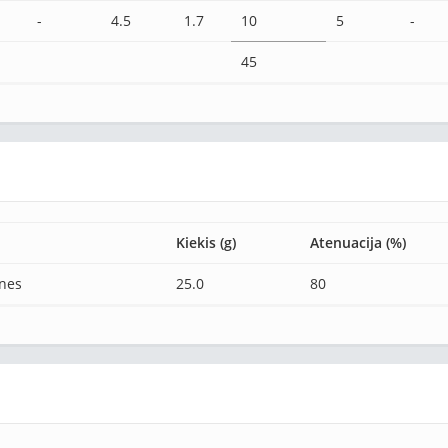
-
4.5
1.7
10
5
-
45
Kiekis (g)
Atenuacija (%)
nes
25.0
80