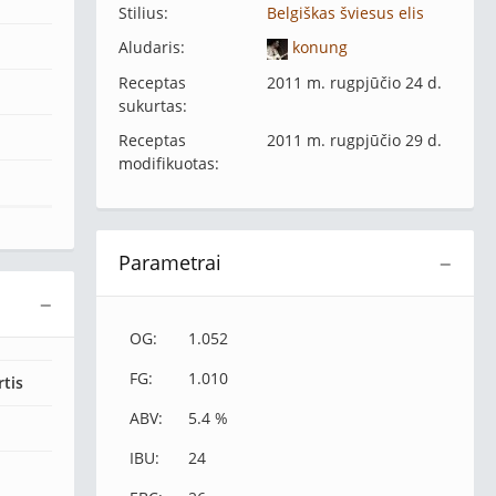
Stilius:
Belgiškas šviesus elis
Aludaris:
konung
Receptas
2011 m. rugpjūčio 24 d.
sukurtas:
Receptas
2011 m. rugpjūčio 29 d.
modifikuotas:
Parametrai
−
−
OG:
1.052
FG:
1.010
rtis
ABV:
5.4 %
IBU:
24