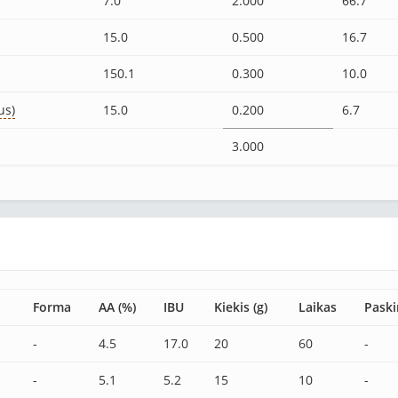
7.0
2.000
66.7
15.0
0.500
16.7
150.1
0.300
10.0
us)
15.0
0.200
6.7
3.000
Forma
AA (%)
IBU
Kiekis (g)
Laikas
Paski
-
4.5
17.0
20
60
-
-
5.1
5.2
15
10
-