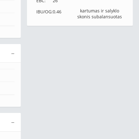
EBC:
26
kartumas ir salyklo
IBU/OG:
0.46
skonis subalansuotas
−
−