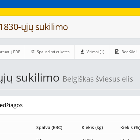
1830-ųjų sukilimo
rtuoti į PDF
Spausdinti etiketes
Virimai (1)
BeerXML
ųjų sukilimo
Belgiškas šviesus elis
edžiagos
Spalva (EBC)
Kiekis (kg)
Kiekis (%