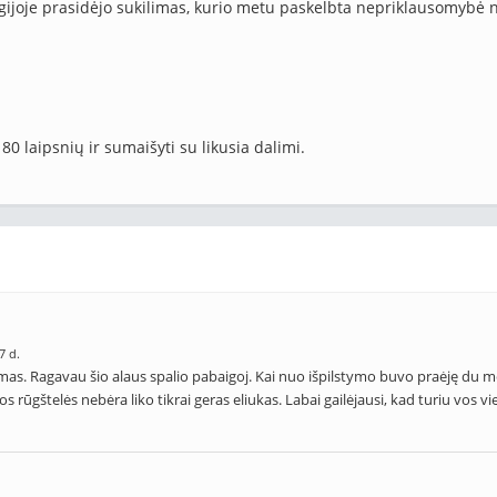
gijoje prasidėjo sukilimas, kurio metu paskelbta nepriklausomybė 
i 80 laipsnių ir sumaišyti su likusia dalimi.
7 d.
as. Ragavau šio alaus spalio pabaigoj. Kai nuo išpilstymo buvo praėję du m
rūgštelės nebėra liko tikrai geras eliukas. Labai gailėjausi, kad turiu vos vi