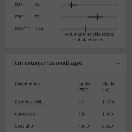
IBU:
24
EBC:
53
IBU/OG:
0.44
kartumas ir salyklo skonis
subalansuotas
Fermentuojamos medžiagos
−
Pavadinimas
Spalva
Kiekis
(EBC)
(kg)
Bazinis salyklas
3.0
11.000
CaraCrystal
120.1
1.000
Special B
400.3
0.500