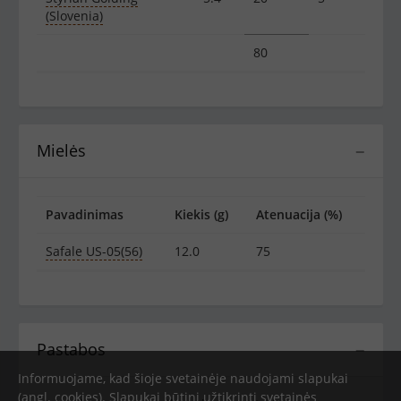
(Slovenia)
80
Mielės
−
Pavadinimas
Kiekis (g)
Atenuacija (%)
Safale US-05(56)
12.0
75
Pastabos
−
Informuojame, kad šioje svetainėje naudojami slapukai
(angl. cookies). Slapukai būtini užtikrinti svetainės