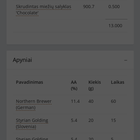
Skrudintas miežių salyklas
900.7
0.500
'Chocolate'
13.000
Apyniai
−
Pavadinimas
AA
Kiekis
Laikas
(%)
(g)
Northern Brewer
11.4
40
60
(German)
Styrian Golding
5.4
20
15
(Slovenia)
Styrian Golding
5.4
20
5