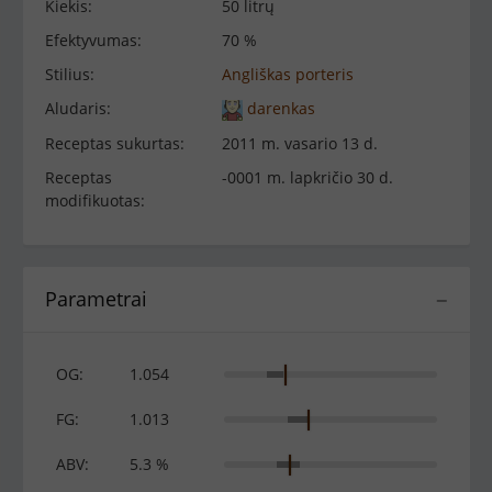
Kiekis:
50 litrų
Efektyvumas:
70 %
Stilius:
Angliškas porteris
Aludaris:
darenkas
Receptas sukurtas:
2011 m. vasario 13 d.
Receptas
-0001 m. lapkričio 30 d.
modifikuotas:
Parametrai
−
OG:
1.054
FG:
1.013
ABV:
5.3 %