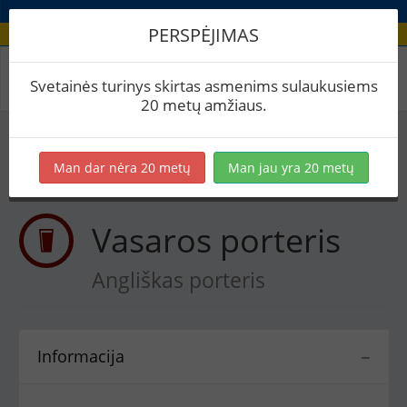
PERSPĖJIMAS
Receptas / Vasaros porteris
Svetainės turinys skirtas asmenims sulaukusiems
20 metų amžiaus.
Į skaičiuoklę
Eksportuoti į PDF
Spausdinti etiketes
Man dar nėra 20 metų
Man jau yra 20 metų
Virimai
BeerXML
Vasaros porteris
Angliškas porteris
Informacija
−