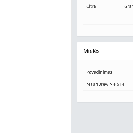
Citra
Gra
Mielės
Pavadinimas
MauriBrew Ale 514