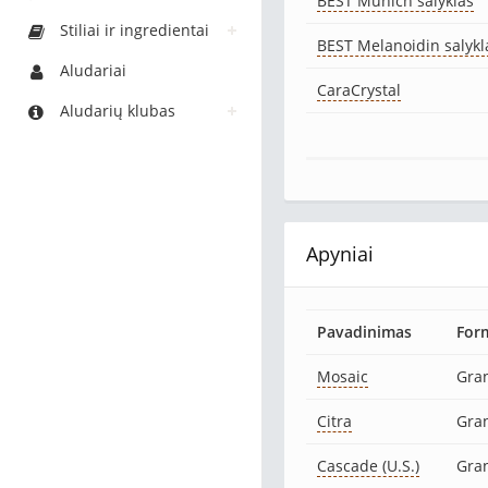
BEST Munich salyklas
Stiliai ir ingredientai
BEST Melanoidin salykl
Aludariai
CaraCrystal
Aludarių klubas
Apyniai
Pavadinimas
For
Mosaic
Gra
Citra
Gra
Cascade (U.S.)
Gra