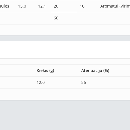
nulės
15.0
12.1
20
10
Aromatui (virim
60
Kiekis (g)
Atenuacija (%)
12.0
56