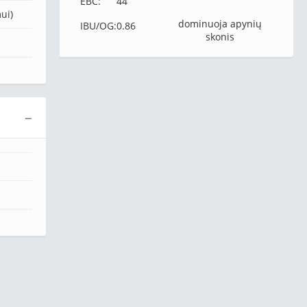
EBC:
44
ui)
dominuoja apynių
IBU/OG:
0.86
skonis
−