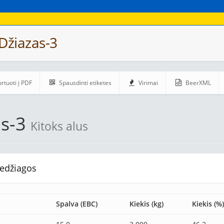
Džiazas-3
rtuoti į PDF
Spausdinti etiketes
Virimai
BeerXML
as-3
Kitoks alus
edžiagos
Spalva (EBC)
Kiekis (kg)
Kiekis (%)