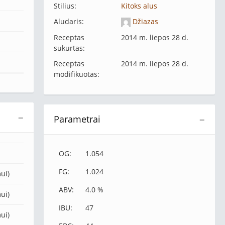
Stilius:
Kitoks alus
Aludaris:
Džiazas
Receptas
2014 m. liepos 28 d.
sukurtas:
Receptas
2014 m. liepos 28 d.
modifikuotas:
−
Parametrai
−
OG:
1.054
FG:
1.024
ui)
ABV:
4.0 %
ui)
IBU:
47
ui)