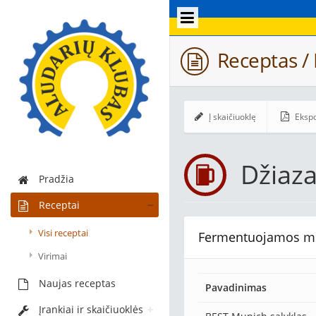
Receptas / 
Į skaičiuoklę
Ekspo
Džiaz
Pradžia
Receptai
Visi receptai
Fermentuojamos m
Virimai
Naujas receptas
Pavadinimas
Įrankiai ir skaičiuoklės