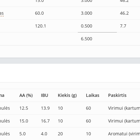
15.0
3.000
46.2
as
60.0
3.000
46.2
120.1
0.500
7.7
6.500
ma
AA (%)
IBU
Kiekis (g)
Laikas
Paskirtis
nulės
12.5
13.9
10
60
Virimui (kartum
nulės
15.0
16.7
10
60
Virimui (kartum
nulės
5.0
4.0
20
10
Aromatui (virim