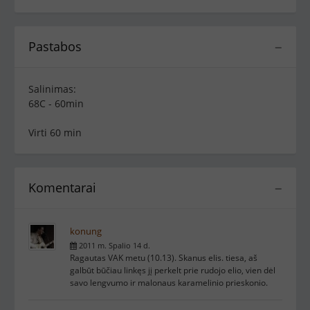
Pastabos
−
Salinimas:
68C - 60min
Virti 60 min
Komentarai
−
konung
2011 m. Spalio 14 d.
Ragautas VAK metu (10.13). Skanus elis. tiesa, aš
galbūt būčiau linkęs jį perkelt prie rudojo elio, vien dėl
savo lengvumo ir malonaus karamelinio prieskonio.