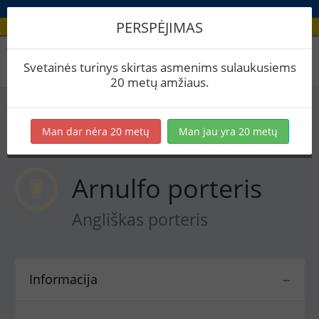
PERSPĖJIMAS
Receptas / Arnulfo porteris
Svetainės turinys skirtas asmenims sulaukusiems
20 metų amžiaus.
Į skaičiuoklę
Eksportuoti į PDF
Spausdinti etiketes
Man dar nėra 20 metų
Man jau yra 20 metų
Virimai (1)
BeerXML
Arnulfo porteris
Angliškas porteris
Informacija
−