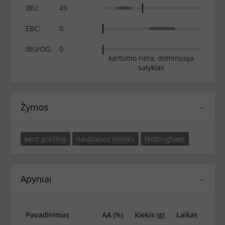
IBU:
49
EBC:
0
IBU/OG:
0
kartumo nėra, dominuoja
salyklas
Žymos
−
kent golding
neutralios mielės
Nottingham
Apyniai
−
Pavadinimas
AA (%)
Kiekis (g)
Laikas