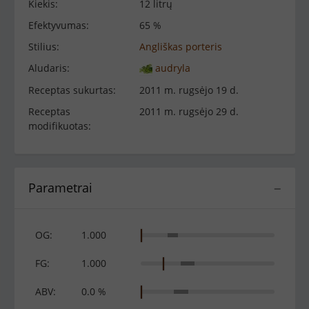
Kiekis:
12 litrų
Efektyvumas:
65 %
Stilius:
Angliškas porteris
Aludaris:
audryla
Receptas sukurtas:
2011 m. rugsėjo 19 d.
Receptas
2011 m. rugsėjo 29 d.
modifikuotas:
Parametrai
−
OG:
1.000
FG:
1.000
ABV:
0.0 %