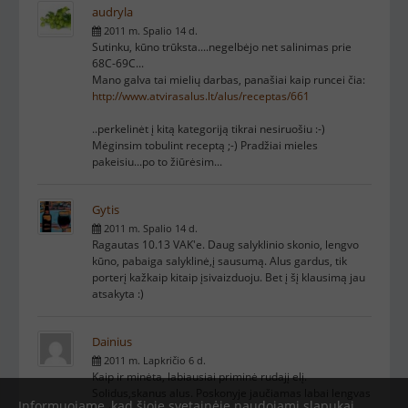
audryla
2011 m. Spalio 14 d.
Sutinku, kūno trūksta....negelbėjo net salinimas prie
68C-69C...
Mano galva tai mielių darbas, panašiai kaip runcei čia:
http://www.atvirasalus.lt/alus/receptas/661
..perkelinėt į kitą kategoriją tikrai nesiruošiu :-)
Mėginsim tobulint receptą ;-) Pradžiai mieles
pakeisiu...po to žiūrėsim...
Gytis
2011 m. Spalio 14 d.
Ragautas 10.13 VAK'e. Daug salyklinio skonio, lengvo
kūno, pabaiga salyklinė,į sausumą. Alus gardus, tik
porterį kažkaip kitaip įsivaizduoju. Bet į šį klausimą jau
atsakyta :)
Dainius
2011 m. Lapkričio 6 d.
Kaip ir minėta, labiausiai priminė rudajį elį.
Solidus,skanus alus. Poskonyje jaučiamas labai lengvas
Informuojame, kad šioje svetainėje naudojami slapukai