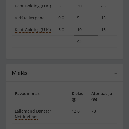
Kent Golding (U.K.)
5.0
30
45
Airiška kerpena
0.0
5
15
Kent Golding (U.K.)
5.0
10
15
45
Mielės
−
Pavadinimas
Kiekis
Atenuacija
(g)
(%)
Lallemand Danstar
12.0
78
Nottingham