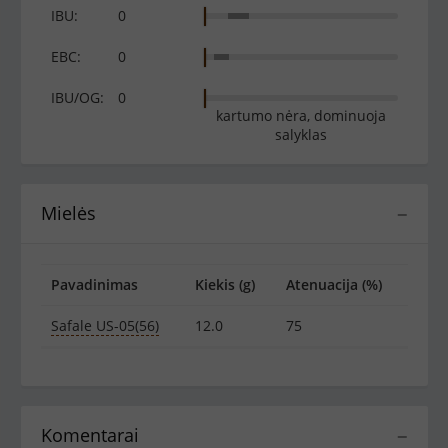
IBU:
0
EBC:
0
IBU/OG:
0
kartumo nėra, dominuoja
salyklas
Mielės
−
Pavadinimas
Kiekis (g)
Atenuacija (%)
Safale US-05(56)
12.0
75
Komentarai
−