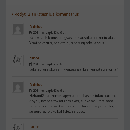
Rodyti 2 ankstesnius komentarus
Dainius
2011 m. Lapkričio 6 d.
Kaip visad skanus, lengvas, su sausoku poskoniu alus.
Visai nekartus, bet kitaip jis nebūtų toks landus.
runce
2011 m. Lapkričio 6 d.
koks aurora skonis ir kvapas? gal kas lyginot su aroma?
Dainius
2011 m. Lapkričio 6 d.
Nebandžiau aromos apynių, bet drąsiai siūlau aurora.
Apynių kvapas toksai žemiškas, sunkokas. Pats kada
nors norėčiau išvirt auroros elį. Dariau rukytą porterį
su aurora, lb tiko kol šviežias buvo.
runce