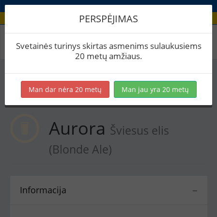
PERSPĖJIMAS
Receptas / Aurora
Svetainės turinys skirtas asmenims sulaukusiems
20 metų amžiaus.
Į skaičiuoklę
Eksportuoti į PDF
Spausdinti etiketes
Man dar nėra 20 metų
Man jau yra 20 metų
Virimai (3)
BeerXML
Aurora
Šviesus elis
(Blonde Ale)
Informacija
−