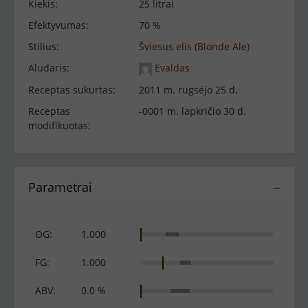
Kiekis:
25 litrai
Efektyvumas:
70 %
Stilius:
Šviesus elis (Blonde Ale)
Aludaris:
Evaldas
Receptas sukurtas:
2011 m. rugsėjo 25 d.
Receptas
-0001 m. lapkričio 30 d.
modifikuotas:
Parametrai
−
OG:
1.000
FG:
1.000
ABV:
0.0 %