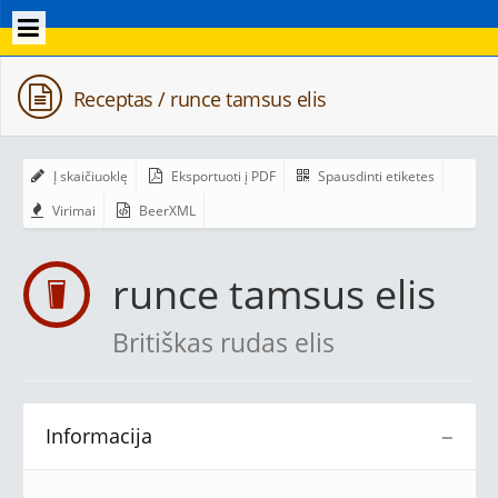
Receptas / runce tamsus elis
Į skaičiuoklę
Eksportuoti į PDF
Spausdinti etiketes
Virimai
BeerXML
runce tamsus elis
Britiškas rudas elis
Informacija
−