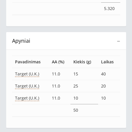
5.320
Apyniai
−
Pavadinimas
AA (%)
Kiekis (g)
Laikas
Target (U.K.)
11.0
15
40
Target (U.K.)
11.0
25
20
Target (U.K.)
11.0
10
10
50