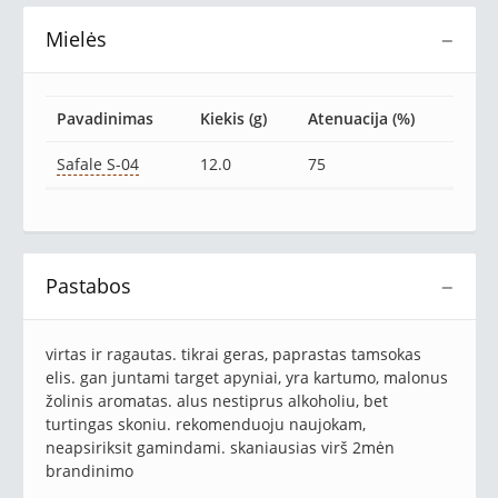
Mielės
−
Pavadinimas
Kiekis (g)
Atenuacija (%)
Safale S-04
12.0
75
Pastabos
−
virtas ir ragautas. tikrai geras, paprastas tamsokas
elis. gan juntami target apyniai, yra kartumo, malonus
žolinis aromatas. alus nestiprus alkoholiu, bet
turtingas skoniu. rekomenduoju naujokam,
neapsiriksit gamindami. skaniausias virš 2mėn
brandinimo