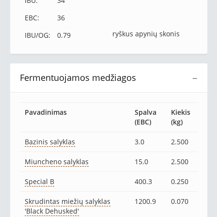
IBU:
34
EBC:
36
ryškus apynių skonis
IBU/OG:
0.79
Fermentuojamos medžiagos
−
Pavadinimas
Spalva
Kiekis
(EBC)
(kg)
Bazinis salyklas
3.0
2.500
Miuncheno salyklas
15.0
2.500
Special B
400.3
0.250
Skrudintas miežių salyklas
1200.9
0.070
'Black Dehusked'