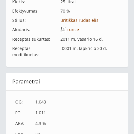
Kiekis:
25 litrai
Efektyvumas:
70 %
Stilius:
Britiškas rudas elis
Aludaris:
runce
Receptas sukurtas:
2011 m. vasario 16 d.
Receptas
-0001 m. lapkričio 30 d.
modifikuotas:
Parametrai
−
OG:
1.043
FG:
1.011
ABV:
4.3 %