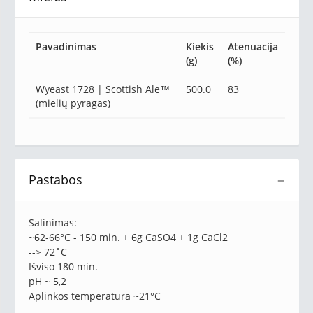
Pavadinimas
Kiekis
Atenuacija
(g)
(%)
Wyeast 1728 | Scottish Ale™
500.0
83
(mielių pyragas)
Pastabos
−
Salinimas:
~62-66°C - 150 min. + 6g CaSO4 + 1g CaCl2
--> 72˚C
Išviso 180 min.
pH ~ 5,2
Aplinkos temperatūra ~21°C