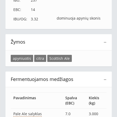
IBU:
257
EBC:
14
dominuoja apynių skonis
IBU/OG:
3.32
Žymos
−
apyniuotis
citra
Scottish Ale
Fermentuojamos medžiagos
−
Pavadinimas
Spalva
Kiekis
(EBC)
(kg)
Pale Ale salyklas
7.0
3.000