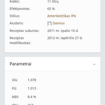
Kiekis:
11 litrų
Efektyvumas:
65 %
Stilius:
Amerikietiškas IPA
Aludaris:
Dainius
Receptas sukurtas:
2011 m. spalio 10 d.
Receptas
2012 m. lapkričio 27 d.
modifikuotas:
Parametrai
−
OG:
1.078
FG:
1.013
ABV:
8.4 %