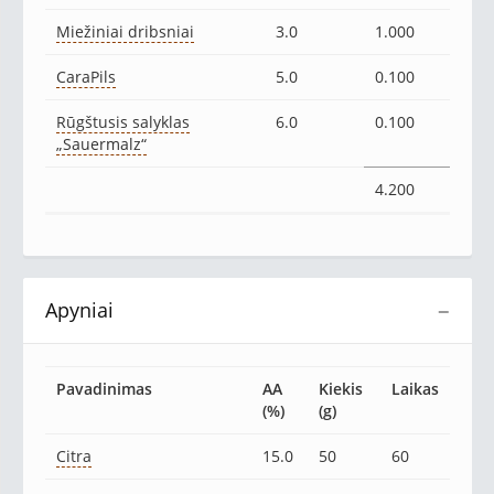
Miežiniai dribsniai
3.0
1.000
CaraPils
5.0
0.100
Rūgštusis salyklas
6.0
0.100
„Sauermalz“
4.200
Apyniai
−
Pavadinimas
AA
Kiekis
Laikas
(%)
(g)
Citra
15.0
50
60