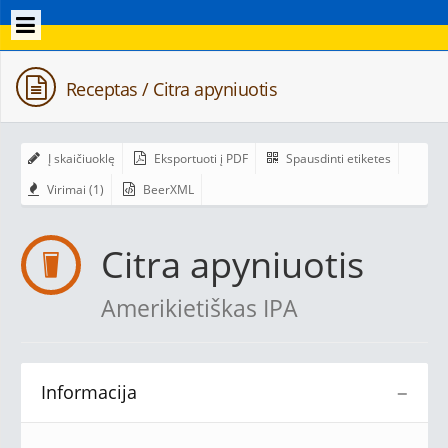
Receptas / Citra apyniuotis
Į skaičiuoklę
Eksportuoti į PDF
Spausdinti etiketes
Virimai (1)
BeerXML
Citra apyniuotis
Amerikietiškas IPA
Informacija
−