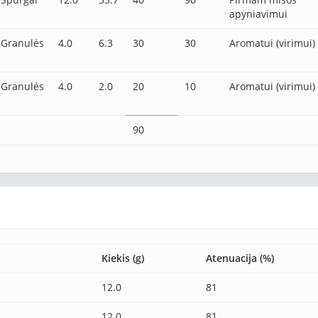
apyniavimui
Granulės
4.0
6.3
30
30
Aromatui (virimui)
Granulės
4.0
2.0
20
10
Aromatui (virimui)
90
Kiekis (g)
Atenuacija (%)
12.0
81
12.0
81