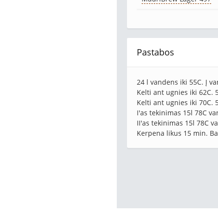
Pastabos
24 l vandens iki 55C. Į 
Kelti ant ugnies iki 62C. 
Kelti ant ugnies iki 70C. 
I'as tekinimas 15l 78C v
II'as tekinimas 15l 78C 
Kerpena likus 15 min. Baig