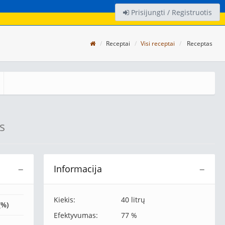
Prisijungti / Registruotis
Receptai
Visi receptai
Receptas
s
Informacija
−
−
Kiekis:
40 litrų
(%)
Efektyvumas:
77 %