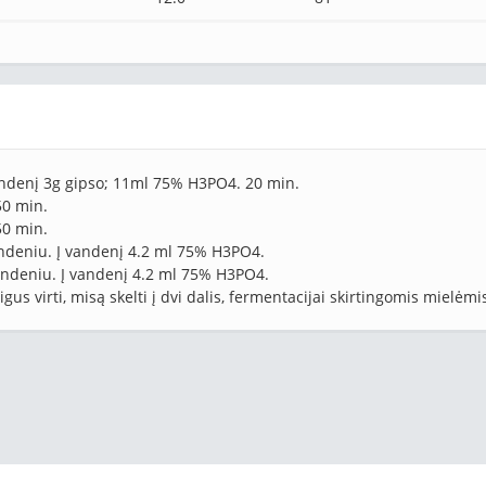
vandenį 3g gipso; 11ml 75% H3PO4. 20 min.
50 min.
50 min.
andeniu. Į vandenį 4.2 ml 75% H3PO4.
vandeniu. Į vandenį 4.2 ml 75% H3PO4.
us virti, misą skelti į dvi dalis, fermentacijai skirtingomis mielėmi