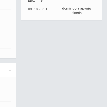
EBC:
9
dominuoja apynių
IBU/OG:
0.91
skonis
−