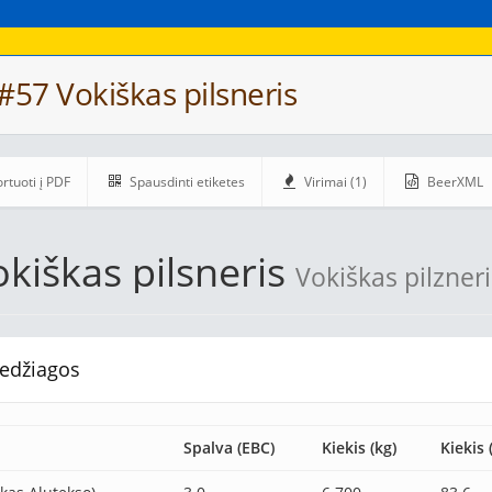
#57 Vokiškas pilsneris
rtuoti į PDF
Spausdinti etiketes
Virimai (1)
BeerXML
kiškas pilsneris
Vokiškas pilzneri
edžiagos
Spalva (EBC)
Kiekis (kg)
Kiekis 