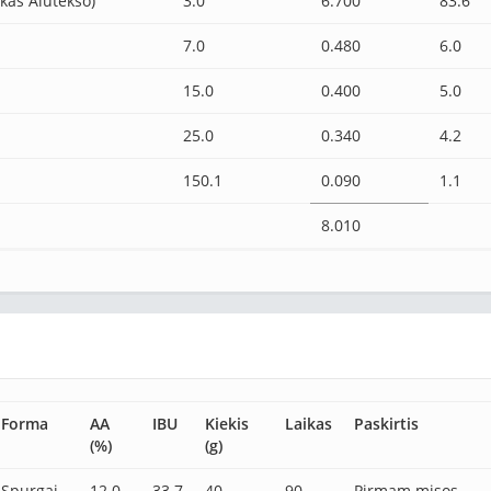
škas Alutekso)
3.0
6.700
83.6
7.0
0.480
6.0
15.0
0.400
5.0
25.0
0.340
4.2
150.1
0.090
1.1
8.010
Forma
AA
IBU
Kiekis
Laikas
Paskirtis
(%)
(g)
Spurgai
12.0
33.7
40
90
Pirmam misos