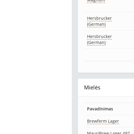
Hersbrucker
(German)
Hersbrucker
(German)
Mielės
Pavadinimas
Brewferm Lager
MauriBrew Lager 497