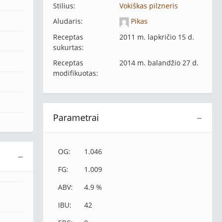
Stilius:
Vokiškas pilzneris
Aludaris:
Pikas
Receptas
2011 m. lapkričio 15 d.
sukurtas:
Receptas
2014 m. balandžio 27 d.
modifikuotas:
Parametrai
−
OG:
1.046
−
FG:
1.009
ABV:
4.9 %
IBU:
42