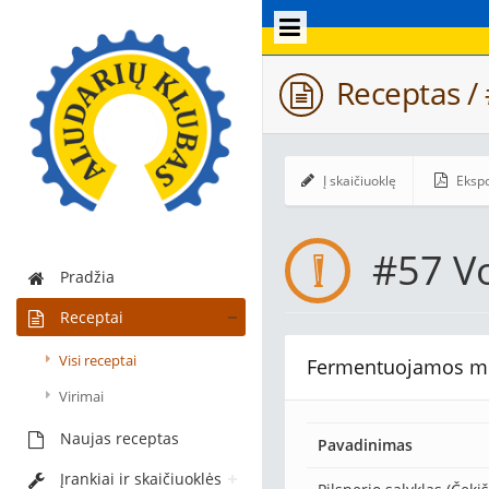
Receptas / 
Į skaičiuoklę
Ekspo
#57 Vo
Pradžia
Receptai
Visi receptai
Fermentuojamos m
Virimai
Naujas receptas
Pavadinimas
Įrankiai ir skaičiuoklės