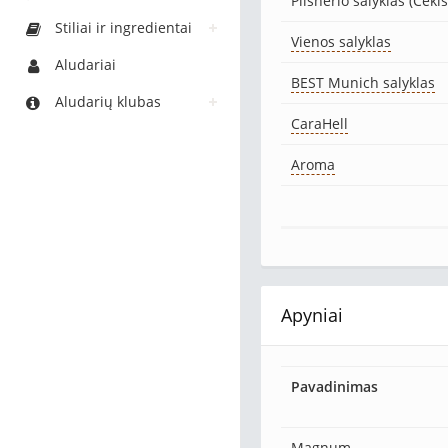
Pilsnerio salyklas (Čeki
Stiliai ir ingredientai
Vienos salyklas
Aludariai
BEST Munich salyklas
Aludarių klubas
CaraHell
Aroma
Apyniai
Pavadinimas
Magnum