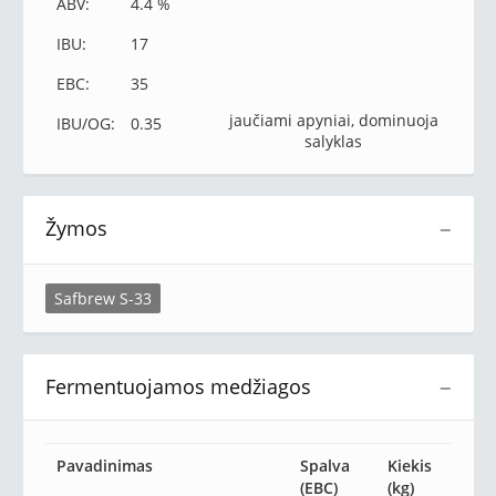
ABV:
4.4 %
IBU:
17
EBC:
35
jaučiami apyniai, dominuoja
IBU/OG:
0.35
salyklas
Žymos
−
Safbrew S-33
Fermentuojamos medžiagos
−
Pavadinimas
Spalva
Kiekis
(EBC)
(kg)