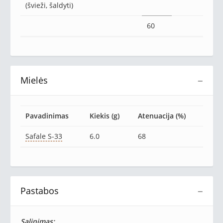
(švieži, šaldyti)
60
Mielės
−
Pavadinimas
Kiekis (g)
Atenuacija (%)
Safale S-33
6.0
68
Pastabos
−
Salinimas: