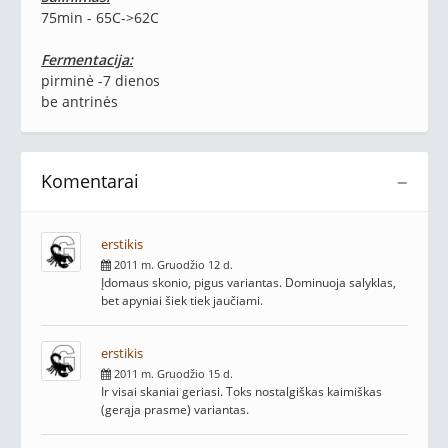
75min - 65C->62C
Fermentacija:
pirminė -7 dienos
be antrinės
Komentarai
−
erstikis
2011 m. Gruodžio 12 d.
Įdomaus skonio, pigus variantas. Dominuoja salyklas,
bet apyniai šiek tiek jaučiami.
erstikis
2011 m. Gruodžio 15 d.
Ir visai skaniai geriasi. Toks nostalgiškas kaimiškas
(gerąja prasme) variantas.