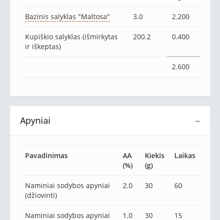
Bazinis salyklas "Maltosa"
3.0
2.200
Kupiškio salyklas (išmirkytas
200.2
0.400
ir iškeptas)
2.600
Apyniai
−
Pavadinimas
AA
Kiekis
Laikas
(%)
(g)
Naminiai sodybos apyniai
2.0
30
60
(džiovinti)
Naminiai sodybos apyniai
1.0
30
15