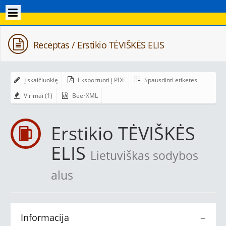
Receptas / Erstikio TĖVIŠKĖS ELIS
Į skaičiuoklę
Eksportuoti į PDF
Spausdinti etiketes
Virimai (1)
BeerXML
Erstikio TĖVIŠKĖS
ELIS
Lietuviškas sodybos
alus
Informacija
−