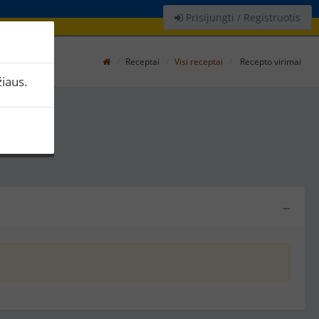
Prisijungti / Registruotis
Receptai
Visi receptai
Recepto virimai
iaus.
as
−