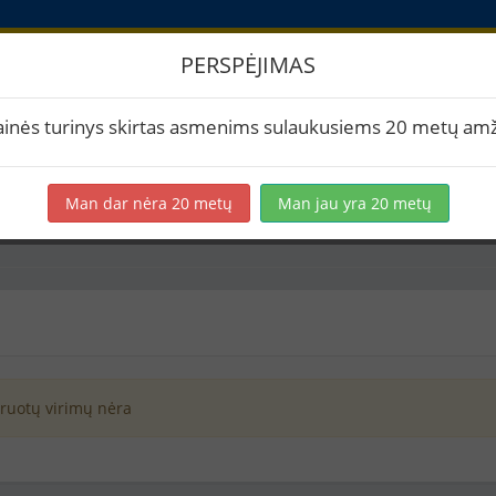
PERSPĖJIMAS
imai
ainės turinys skirtas asmenims sulaukusiems 20 metų amž
Man dar nėra 20 metų
Man jau yra 20 metų
nos kavos stautas
Airiškas staut
truotų virimų nėra