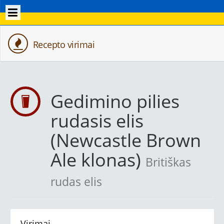
Recepto virimai
Gedimino pilies
rudasis elis
(Newcastle Brown
Ale klonas)
Britiškas
rudas elis
Virimai