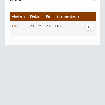
−
Aludaris
Kiekis
Pirminė fermentacija
GiN
20.0 ltr
2010-11-20