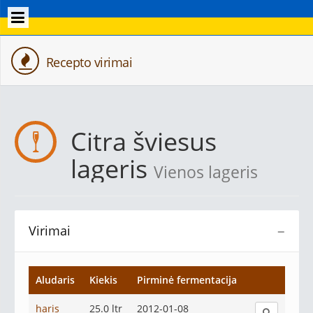
Recepto virimai
Citra šviesus
lageris
Vienos lageris
Virimai
−
Aludaris
Kiekis
Pirminė fermentacija
haris
25.0 ltr
2012-01-08