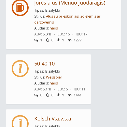
Jorės alus (Menuo juodaragis)
Tipas: Iš salyklo
Stilius:
Alus su prieskoniais, žolelėmis ar
daržovėmis
Aludaris:
haris
ABV:
5.0 % ·
EBC:
16 ·
IBU:
17
1
0
1
1277
50-40-10
Tipas: Iš salyklo
Stilius:
Weissbier
Aludaris:
haris
ABV:
5.1 % ·
EBC:
6 ·
IBU:
11
0
0
1
1441
Kolsch V.a.v.s.a
Tipas: Iš salyklo