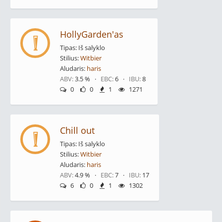
HollyGarden'as
Tipas: Iš salyklo
Stilius:
Witbier
Aludaris:
haris
ABV:
3.5 % ·
EBC:
6 ·
IBU:
8
0
0
1
1271
Chill out
Tipas: Iš salyklo
Stilius:
Witbier
Aludaris:
haris
ABV:
4.9 % ·
EBC:
7 ·
IBU:
17
6
0
1
1302