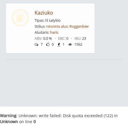
Kaziuko
Tipas: Iš salyklo
Stilius:
Istorinis alus: Roggenbier
Aludaris:
haris
ABV:
0.0 % ·
EBC:
0 ·
IBU:
23
7
0
1
1562
Warning
: Unknown: write failed: Disk quota exceeded (122) in
Unknown
on line
0