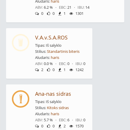
Aludaris:
haris
ABV:
6.2 % ·
EBC:
21 ·
IBU:
14
0
0
1
1301
V.A.v.S.A.ROS
Tipas: Iš salyklo
Stilius:
Standartinis biteris
Aludaris:
haris
ABV:
0.0 % ·
EBC:
0 ·
IBU:
0
2
0
1
1242
Ana-nas sidras
Tipas: Iš salyklo
Stilius:
Kitoks sidras
Aludaris:
haris
ABV:
5.7 % ·
EBC:
6 ·
IBU:
0
0
0
2
1570