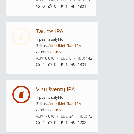
ABV:
5.1 % ·
EBC:
7 ·
IBU:
23
0
0
1
1331
Tauros IPA
Tipas: Iš salyklo
Stilius:
Amerikietiškas IPA
Aludaris:
haris
ABV:
0.0 % ·
EBC:
0 ·
IBU:
142
4
0
1
1331
Visų šventų IPA
Tipas: Iš salyklo
Stilius:
Amerikietiškas IPA
Aludaris:
haris
ABV:
7.6 % ·
EBC:
24 ·
IBU:
73
4
0
1
1282