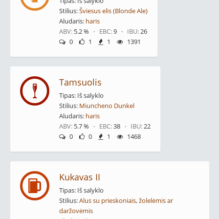
Tipas: Iš salyklo
Stilius:
Šviesus elis (Blonde Ale)
Aludaris:
haris
ABV:
5.2 % ·
EBC:
9 ·
IBU:
26
0
1
1
1391
Tamsuolis
Tipas: Iš salyklo
Stilius:
Miuncheno Dunkel
Aludaris:
haris
ABV:
5.7 % ·
EBC:
38 ·
IBU:
22
0
0
1
1468
Kukavas II
Tipas: Iš salyklo
Stilius:
Alus su prieskoniais, žolelėmis ar
daržovėmis