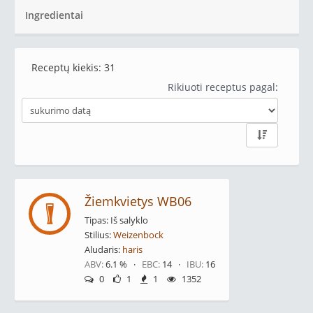
Ingredientai
Receptų kiekis:
31
Rikiuoti receptus pagal:
Žiemkvietys WB06
Tipas: Iš salyklo
Stilius:
Weizenbock
Aludaris:
haris
ABV:
6.1 % ·
EBC:
14 ·
IBU:
16
0
1
1
1352