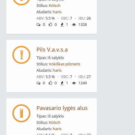
Stilius:
Kölsch
Aludaris:
haris
ABV:
5.5 % ·
EBC:
7 ·
IBU:
26
0
0
1
1328
Pils V.a.v.s.a
Tipas: Iš salyklo
Stilius:
Vokiškas pilzneris
Aludaris:
haris
ABV:
5.5 % ·
EBC:
7 ·
IBU:
27
0
0
1
1249
Pavasario lygės alus
Tipas: Iš salyklo
Stilius:
Kölsch
Aludaris:
haris