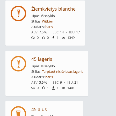
Žiemkvietys blanche
Tipas: Iš salyklo
Stilius:
Witbier
Aludaris:
haris
ABV:
7.5 % ·
EBC:
14 ·
IBU:
17
0
0
1
1349
45 lageris
Tipas: Iš salyklo
Stilius:
Tarptautinis šviesus lageris
Aludaris:
haris
ABV:
5.9 % ·
EBC:
9 ·
IBU:
21
0
1
1
1401
45 alus