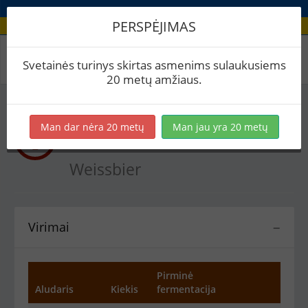
PERSPĖJIMAS
Recepto virimai
Svetainės turinys skirtas asmenims sulaukusiems
20 metų amžiaus.
Man dar nėra 20 metų
Man jau yra 20 metų
Naručio
Dunkles
Weissbier
Virimai
−
Pirminė
Aludaris
Kiekis
fermentacija