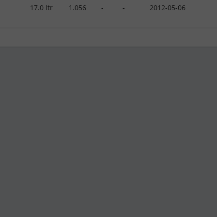
17.0 ltr
1.056
-
-
2012-05-06