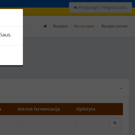
Prisijungti / Registruotis
Receptai
Visi receptai
Recepto virimai
iaus.
−
a
Antrinė fermentacija
Išpilstyta
-
-