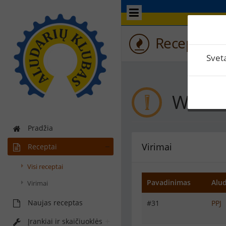
Recepto vir
Svet
Wit-a
Pradžia
Virimai
Receptai
Visi receptai
Pavadinimas
Alud
Virimai
Naujas receptas
#31
PPJ
Įrankiai ir skaičiuoklės