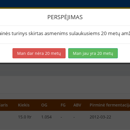
PERSPĖJIMAS
imai
ainės turinys skirtas asmenims sulaukusiems 20 metų amž
Man dar nėra 20 metų
Man jau yra 20 metų
minas
Witbier
aris
Kiekis
OG
FG
ABV
Pirminė fermentacij
15.0 ltr
1.054
-
-
2012-03-22