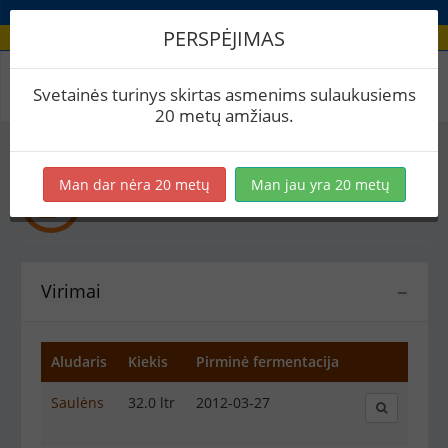
PERSPĖJIMAS
Recepto virimai
Svetainės turinys skirtas asmenims sulaukusiems
20 metų amžiaus.
Man dar nėra 20 metų
Man jau yra 20 metų
Prasčiokas
Kitoks alus
Virimai
−
Aludaris
Kiekis
Pirminė fermentacija
Saulėns
32.0 ltr
2012-03-27