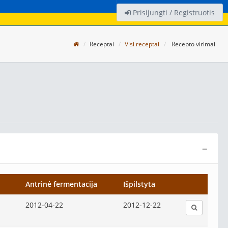
Prisijungti / Registruotis
Receptai
Visi receptai
Recepto virimai
−
Antrinė fermentacija
Išpilstyta
2012-04-22
2012-12-22