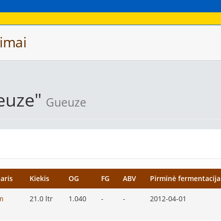
imai
euze"
Gueuze
aris
Kiekis
OG
FG
ABV
Pirminė fermentacija
m
21.0 ltr
1.040
-
-
2012-04-01