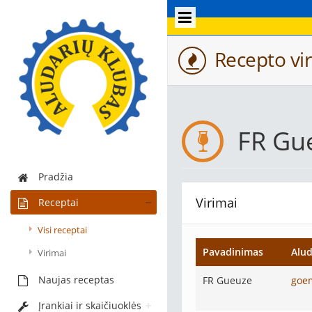
Recepto vir
FR Gu
Pradžia
Virimai
Receptai
Visi receptai
Pavadinimas
Alud
Virimai
Naujas receptas
FR Gueuze
goe
Įrankiai ir skaičiuoklės