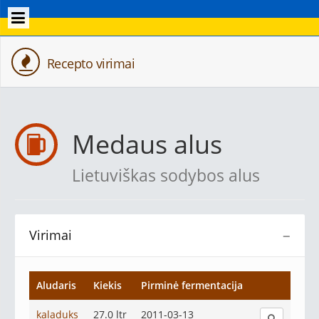
Recepto virimai
Medaus alus
Lietuviškas sodybos alus
Virimai
−
Aludaris
Kiekis
Pirminė fermentacija
kaladuks
27.0 ltr
2011-03-13