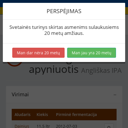
PERSPĖJIMAS
Recepto virimai
Svetainės turinys skirtas asmenims sulaukusiems
20 metų amžiaus.
Man dar nėra 20 metų
Man jau yra 20 metų
Bramling Cross
apyniuotis
Angliškas IPA
Virimai
−
Aludaris
Kiekis
Pirminė fermentacija
Dainius
11.5 ltr
2012-07-03