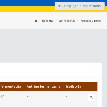
Prisijungti / Registruotis
Receptai
Visi receptai
Recepto virimai
−
 fermentacija
Antrinė fermentacija
Išpilstyta
-04
-
-