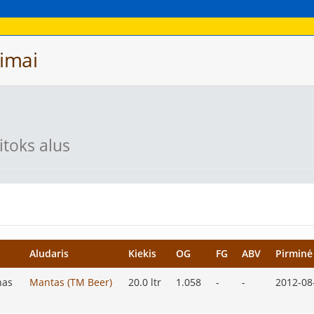
imai
itoks alus
Aludaris
Kiekis
OG
FG
ABV
Pirminė
nas
Mantas (TM Beer)
20.0 ltr
1.058
-
-
2012-08