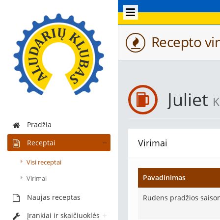
Recepto vir
Juliet
K
Pradžia
Virimai
Receptai
Visi receptai
Pavadinimas
Virimai
Naujas receptas
Rudens pradžios saiso
Įrankiai ir skaičiuoklės