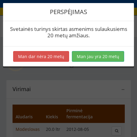
PERSPĖJIMAS
Recepto virimai
Svetainės turinys skirtas asmenims sulaukusiems
20 metų amžiaus.
Man dar nėra 20 metų
Man jau yra 20 metų
2-ble
Belgiškas Dubbel
Virimai
−
Pirminė
Aludaris
Kiekis
fermentacija
Modeslovas
20.0 ltr
2012-08-05