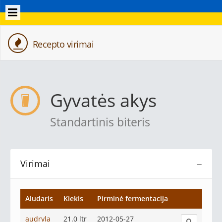
Recepto virimai
Gyvatės akys
Standartinis biteris
Virimai
−
Aludaris
Kiekis
Pirminė fermentacija
audryla
21.0 ltr
2012-05-27