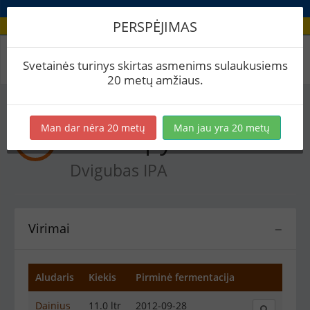
PERSPĖJIMAS
Recepto virimai
Svetainės turinys skirtas asmenims sulaukusiems
20 metų amžiaus.
Man dar nėra 20 metų
Man jau yra 20 metų
MCA apyniuotis
Dvigubas IPA
Virimai
−
Aludaris
Kiekis
Pirminė fermentacija
Dainius
11.0 ltr
2012-09-28