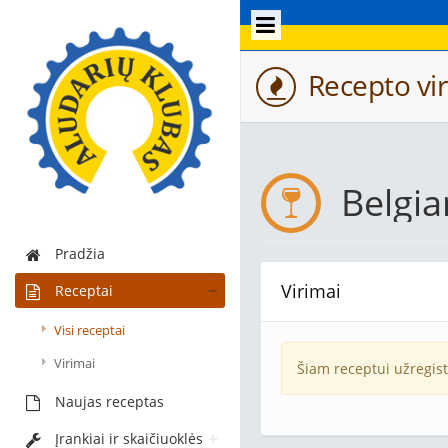
Recepto vir
Belgi
Pradžia
Virimai
Receptai
Visi receptai
Virimai
Šiam receptui užregis
Naujas receptas
Įrankiai ir skaičiuoklės