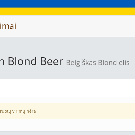
imai
an Blond Beer
Belgiškas Blond elis
truotų virimų nėra