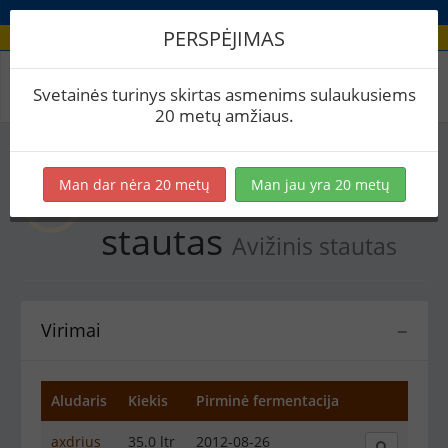
PERSPĖJIMAS
Recepto virimai
Svetainės turinys skirtas asmenims sulaukusiems
20 metų amžiaus.
Man dar nėra 20 metų
Man jau yra 20 metų
Dzūkiškas avižinis
stautas
Avižinis stautas
Virimai
−
Aludaris
Kiekis
Pirminė fermentacija
axdrius
35.0 ltr
2012-08-26