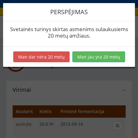
PERSPĖJIMAS
Recepto virimai
Svetainės turinys skirtas asmenims sulaukusiems
20 metų amžiaus.
Man dar nėra 20 metų
Man jau yra 20 metų
Rory
Kitoks alus
Virimai
−
Aludaris
Kiekis
Pirminė fermentacija
audryla
20.0 ltr
2012-09-16