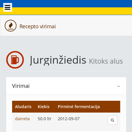
Recepto virimai
Jurginžiedis
Kitoks alus
Virimai
−
Aludaris
Kiekis
Pirminė fermentacija
dainela
50.0 ltr
2012-09-07