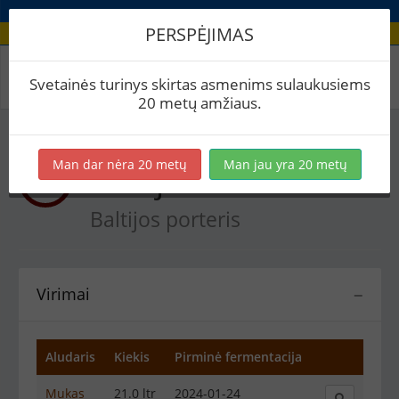
PERSPĖJIMAS
Recepto virimai
Svetainės turinys skirtas asmenims sulaukusiems
20 metų amžiaus.
Man dar nėra 20 metų
Man jau yra 20 metų
Baltijos Šešėlis
Baltijos porteris
Virimai
−
Aludaris
Kiekis
Pirminė fermentacija
Mukas
21.0 ltr
2024-01-24