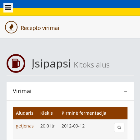
Recepto virimai
Įsipapsi
Kitoks alus
Virimai
−
Aludaris
Kiekis
Pirminė fermentacija
getjonas
20.0 ltr
2012-09-12