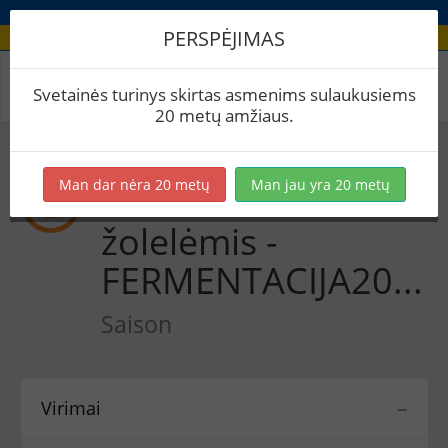
PERSPĖJIMAS
Recepto virimai
Svetainės turinys skirtas asmenims sulaukusiems
20 metų amžiaus.
Man dar nėra 20 metų
Man jau yra 20 metų
Saisonas su
žolelėmis -
FERMENTACIJA2026
Saison
Virimai
−