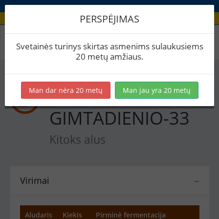
PERSPĖJIMAS
Recepto virimai
Svetainės turinys skirtas asmenims sulaukusiems
20 metų amžiaus.
Man dar nėra 20 metų
Man jau yra 20 metų
Erstikio
GIMTADIENIO-33
Kitoks alus
Virimai
−
Aludaris
Kiekis
Pirminė fermentacija