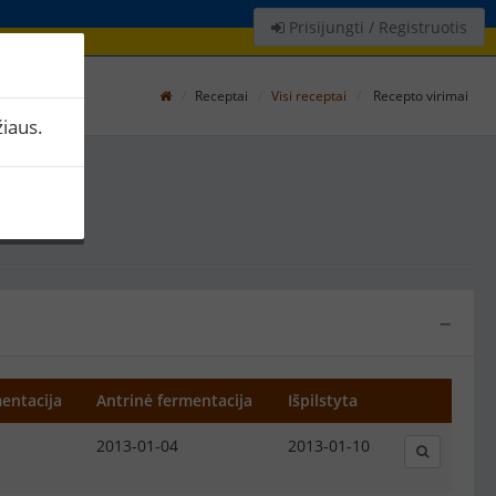
Prisijungti / Registruotis
Receptai
Visi receptai
Recepto virimai
iaus.
−
entacija
Antrinė fermentacija
Išpilstyta
2013-01-04
2013-01-10