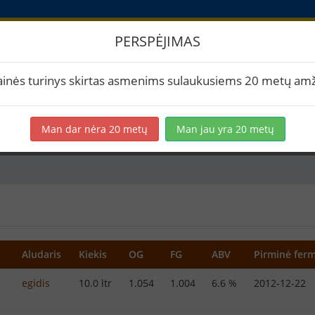
PERSPĖJIMAS
imai
ainės turinys skirtas asmenims sulaukusiems 20 metų amž
Man dar nėra 20 metų
Man jau yra 20 metų
eird america
Amerikietiškas IPA
Aludaris
Kiekis
OG
FG
ABV
Pirminė ferm
egidis
10.0 ltr
1.054
1.004
6.6 %
2012-12-22