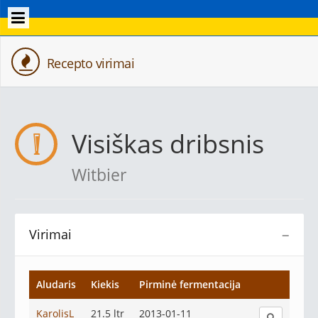
Recepto virimai
Visiškas dribsnis
Witbier
Virimai
−
Aludaris
Kiekis
Pirminė fermentacija
KarolisL
21.5 ltr
2013-01-11