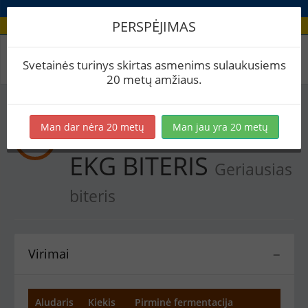
PERSPĖJIMAS
Recepto virimai
Svetainės turinys skirtas asmenims sulaukusiems
20 metų amžiaus.
Man dar nėra 20 metų
Man jau yra 20 metų
Erstikio ADMIROLO
EKG BITERIS
Geriausias
biteris
Virimai
−
Aludaris
Kiekis
Pirminė fermentacija