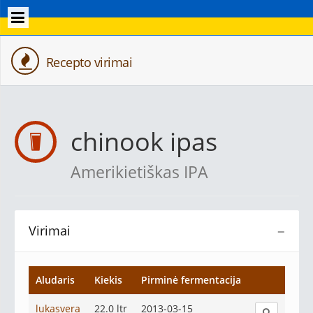
Recepto virimai
chinook ipas
Amerikietiškas IPA
Virimai
−
Aludaris
Kiekis
Pirminė fermentacija
lukasvera
22.0 ltr
2013-03-15