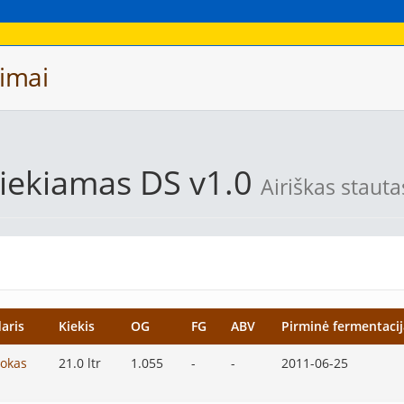
imai
iekiamas DS v1.0
Airiškas stauta
aris
Kiekis
OG
FG
ABV
Pirminė fermentacij
dokas
21.0 ltr
1.055
-
-
2011-06-25