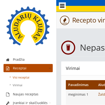
Recepto vir
Nepas
Pradžia
Virimai
Receptai
Visi receptai
Pavadinimas
Alud
Virimai
Naujas receptas
meginimas 1
Žal
Įrankiai ir skaičiuoklės