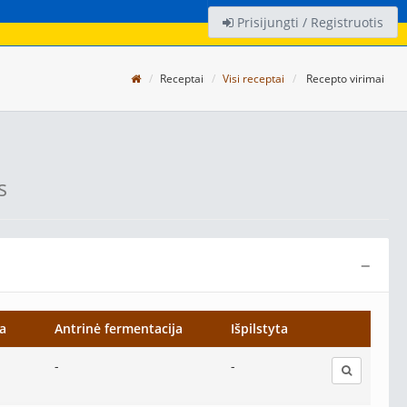
Prisijungti / Registruotis
Receptai
Visi receptai
Recepto virimai
s
−
a
Antrinė fermentacija
Išpilstyta
-
-