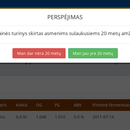
PERSPĖJIMAS
imai
ainės turinys skirtas asmenims sulaukusiems 20 metų amž
Man dar nėra 20 metų
Man jau yra 20 metų
nasis gintaras
Amerikietiškas gintar
aris
Kiekis
OG
FG
ABV
Pirminė fermentaci
das
6.0 ltr
1.048
1.010
5.0 %
2011-07-14