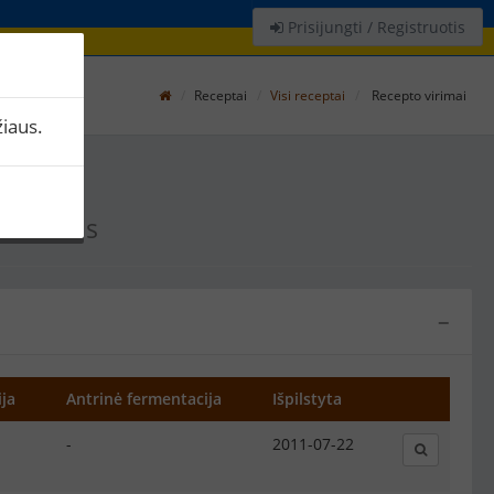
Prisijungti / Registruotis
Receptai
Visi receptai
Recepto virimai
iaus.
inis elis
−
ja
Antrinė fermentacija
Išpilstyta
-
2011-07-22