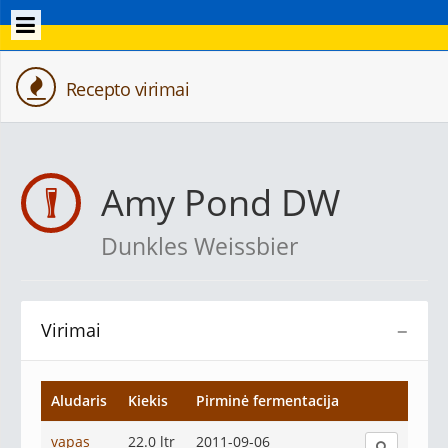
Recepto virimai
Amy Pond DW
Dunkles Weissbier
Virimai
−
Aludaris
Kiekis
Pirminė fermentacija
vapas
22.0 ltr
2011-09-06