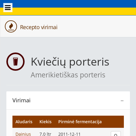
Recepto virimai
Kviečių porteris
Amerikietiškas porteris
Virimai
−
Aludaris
Kiekis
Pirminė fermentacija
Dainius
7.0 ltr
2011-12-11