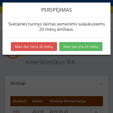
PERSPĖJIMAS
Recepto virimai
Svetainės turinys skirtas asmenims sulaukusiems
20 metų amžiaus.
Man dar nėra 20 metų
Man jau yra 20 metų
Mosaic SMASH
Amerikietiškas IPA
Virimai
−
Aludaris
Kiekis
Pirminė fermentacija
mkil
20.0 ltr
2016-05-25