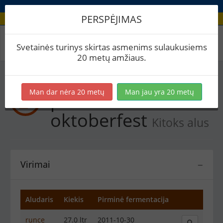
PERSPĖJIMAS
Recepto virimai
Svetainės turinys skirtas asmenims sulaukusiems
20 metų amžiaus.
Man dar nėra 20 metų
Man jau yra 20 metų
pseudo
oktoberfest
Kitoks alus
Virimai
−
Aludaris
Kiekis
Pirminė fermentacija
runce
27.0 ltr
2011-10-30