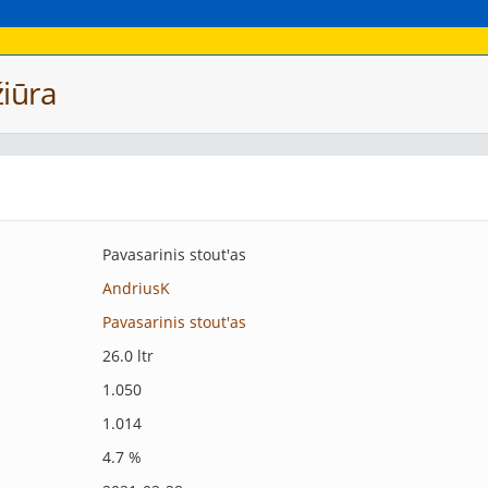
iūra
Pavasarinis stout'as
AndriusK
Pavasarinis stout'as
26.0 ltr
1.050
1.014
4.7 %