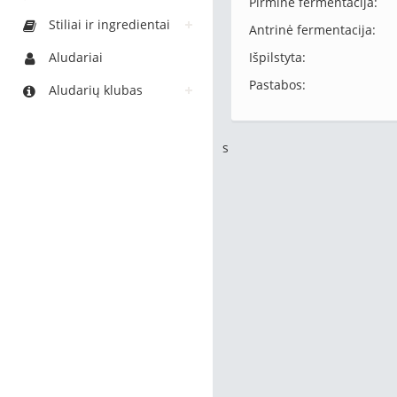
Pirminė fermentacija:
Stiliai ir ingredientai
Antrinė fermentacija:
Aludariai
Išpilstyta:
Pastabos:
Aludarių klubas
s