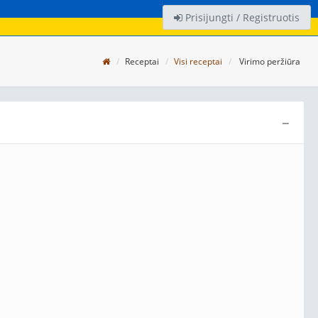
Prisijungti / Registruotis
Receptai
Visi receptai
Virimo peržiūra
−