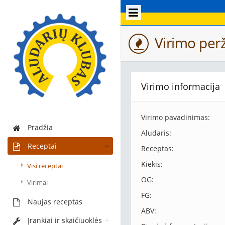
Virimo perž
Virimo informacija
Virimo pavadinimas:
Pradžia
Aludaris:
Receptai
Receptas:
Kiekis:
Visi receptai
OG:
Virimai
FG:
Naujas receptas
ABV:
Įrankiai ir skaičiuoklės