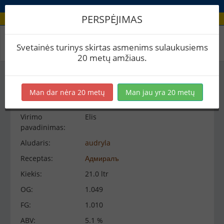
PERSPĖJIMAS
Virimo peržiūra
Svetainės turinys skirtas asmenims sulaukusiems
20 metų amžiaus.
Virimo informacija
−
Man dar nėra 20 metų
Man jau yra 20 metų
Virimo
Elis
pavadinimas:
Aludaris:
audryla
Receptas:
Адмиралъ
Kiekis:
21.0 ltr
OG:
1.049
FG:
1.010
ABV:
5.1 %