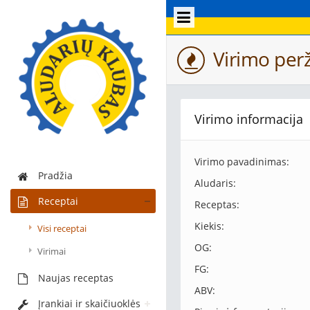
Virimo perž
Virimo informacija
Virimo pavadinimas:
Pradžia
Aludaris:
Receptai
Receptas:
Kiekis:
Visi receptai
OG:
Virimai
FG:
Naujas receptas
ABV:
Įrankiai ir skaičiuoklės