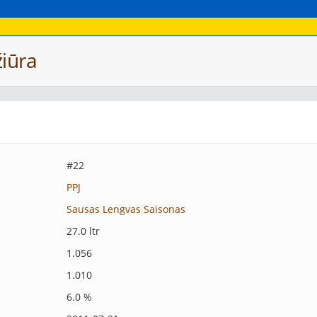
iūra
#22
PPJ
Sausas Lengvas Saisonas
27.0 ltr
1.056
1.010
6.0 %