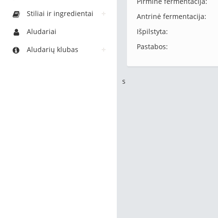
Pirminė fermentacija:
Stiliai ir ingredientai
Antrinė fermentacija:
Aludariai
Išpilstyta:
Pastabos:
Aludarių klubas
s