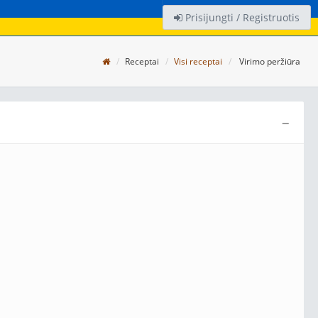
Prisijungti / Registruotis
Receptai
Visi receptai
Virimo peržiūra
−