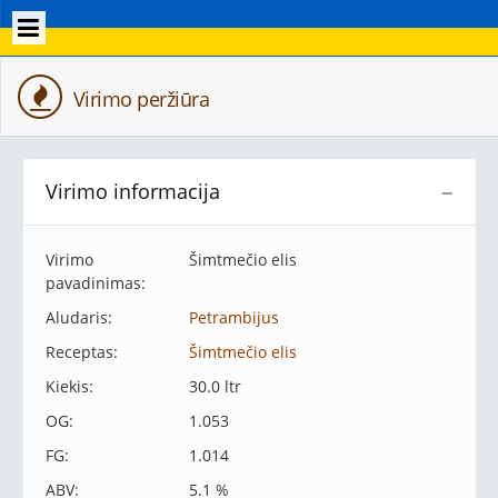
Virimo peržiūra
Virimo informacija
−
Virimo
Šimtmečio elis
pavadinimas:
Aludaris:
Petrambijus
Receptas:
Šimtmečio elis
Kiekis:
30.0 ltr
OG:
1.053
FG:
1.014
ABV:
5.1 %