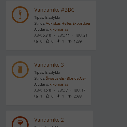
Vandamke #BBC
Tipas: Iš salyklo
Stilius:
Vokiškas Helles Exportbier
Aludaris:
kikomanas
ABV:
5.8 % ·
EBC:
11 ·
IBU:
21
0
0
1
1289
Vandamke 3
Tipas: Iš salyklo
Stilius:
Šviesus elis (Blonde Ale)
Aludaris:
kikomanas
ABV:
4.6 % ·
EBC:
7 ·
IBU:
17
1
0
1
2088
Vandamke 2