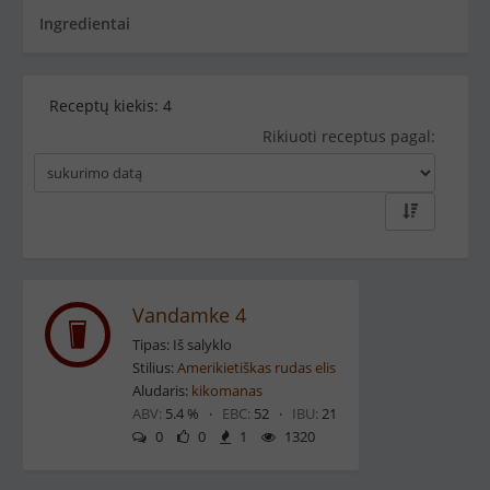
Ingredientai
Receptų kiekis:
4
Rikiuoti receptus pagal:
Vandamke 4
Tipas: Iš salyklo
Stilius:
Amerikietiškas rudas elis
Aludaris:
kikomanas
ABV:
5.4 % ·
EBC:
52 ·
IBU:
21
0
0
1
1320