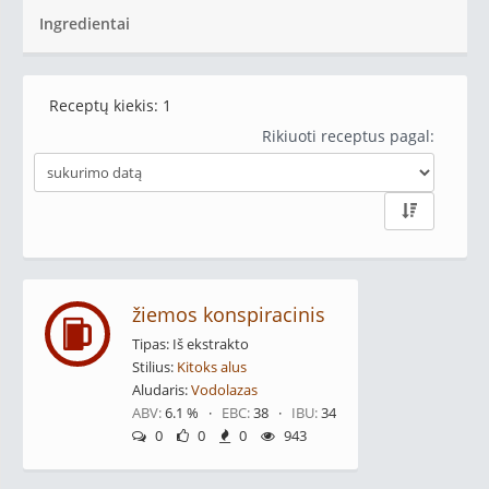
Ingredientai
Receptų kiekis:
1
Rikiuoti receptus pagal:
žiemos konspiracinis
Tipas: Iš ekstrakto
Stilius:
Kitoks alus
Aludaris:
Vodolazas
ABV:
6.1 % ·
EBC:
38 ·
IBU:
34
0
0
0
943