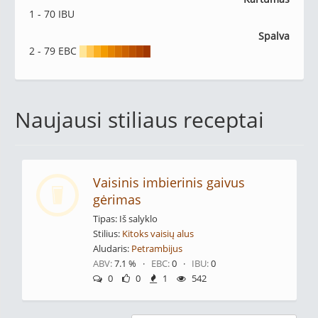
1 - 70 IBU
Spalva
2 - 79 EBC
█
█
█
█
█
█
█
█
█
█
Naujausi stiliaus receptai
Vaisinis imbierinis gaivus
gėrimas
Tipas: Iš salyklo
Stilius:
Kitoks vaisių alus
Aludaris:
Petrambijus
ABV:
7.1 % ·
EBC:
0 ·
IBU:
0
0
0
1
542