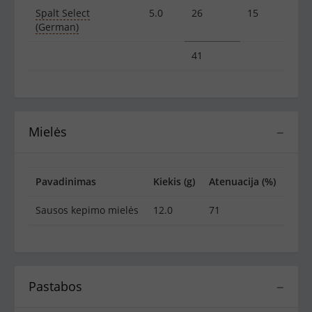
Spalt Select
5.0
26
15
(German)
41
Mielės
−
Pavadinimas
Kiekis (g)
Atenuacija (%)
Sausos kepimo mielės
12.0
71
Pastabos
−