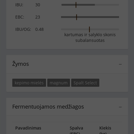
IBU:
30
EBC:
23
IBU/OG:
0.48
kartumas ir salyklo skonis
subalansuotas
Žymos
−
kepimo mielės
magnum
Spalt Select
Fermentuojamos medžiagos
−
Pavadinimas
Spalva
Kiekis
(EBC)
(kg)