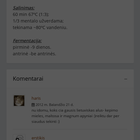
Salinimas:
60 min 67ºC (1:3);
1/3 mentalo užverdama;
tekinama ~80ºC vandeniu.
Fermentacija:
pirminė -9 dienos.
antrinė -be antrinės.
Komentarai
−
haris
2012 m. Balandžio 21 d.
nu idomu, koks cia gausis lietuviskas alus- kepimo
mieles, maltosa ir magnum apyniai :)reiktu dar per
siaudus tekinti :)
erstikis