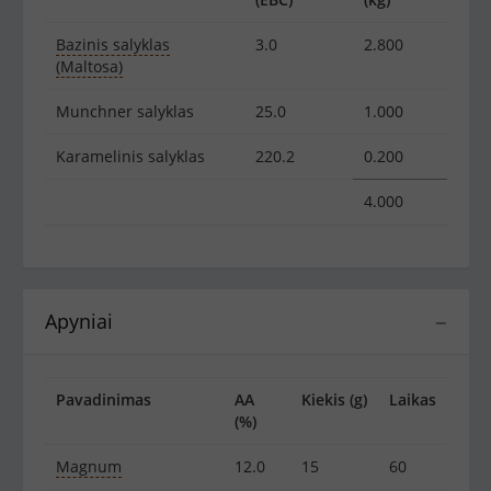
Bazinis salyklas
3.0
2.800
(Maltosa)
Munchner salyklas
25.0
1.000
Karamelinis salyklas
220.2
0.200
4.000
Apyniai
−
Pavadinimas
AA
Kiekis (g)
Laikas
(%)
Magnum
12.0
15
60