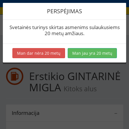
PERSPĖJIMAS
Receptas / Erstikio GINTARINĖ MIGLA
Svetainės turinys skirtas asmenims sulaukusiems
20 metų amžiaus.
Į skaičiuoklę
Eksportuoti į PDF
Spausdinti etiketes
Man dar nėra 20 metų
Man jau yra 20 metų
Virimai (1)
BeerXML
Erstikio GINTARINĖ
MIGLA
Kitoks alus
Informacija
−