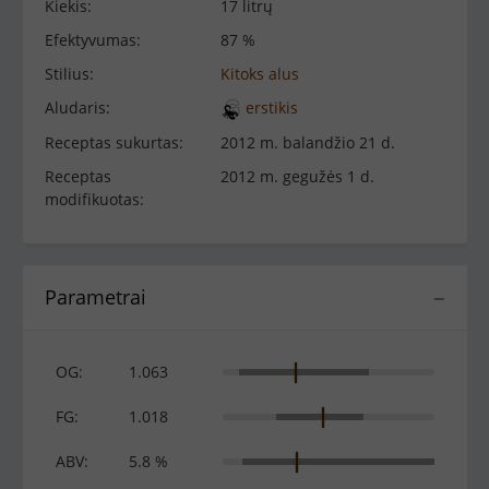
Kiekis:
17 litrų
Efektyvumas:
87 %
Stilius:
Kitoks alus
Aludaris:
erstikis
Receptas sukurtas:
2012 m. balandžio 21 d.
Receptas
2012 m. gegužės 1 d.
modifikuotas:
Parametrai
−
OG:
1.063
FG:
1.018
ABV:
5.8 %