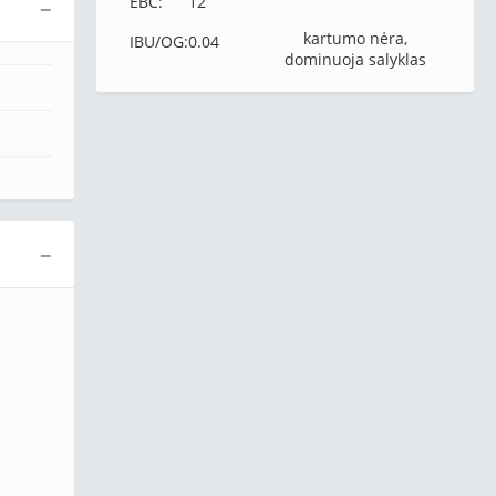
EBC:
12
−
kartumo nėra,
IBU/OG:
0.04
dominuoja salyklas
−