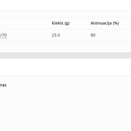
Kiekis (g)
Atenuacija (%)
4/70
23.0
80
eras