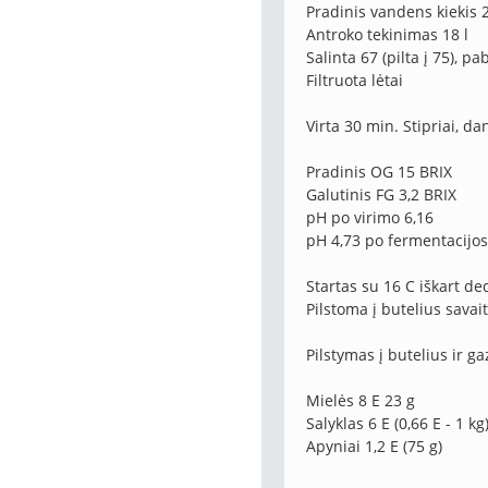
Pradinis vandens kiekis 2
Antroko tekinimas 18 l
Salinta 67 (pilta į 75), p
Filtruota lėtai
Virta 30 min. Stipriai, da
Pradinis OG 15 BRIX
Galutinis FG 3,2 BRIX
pH po virimo 6,16
pH 4,73 po fermentacijos 
Startas su 16 C iškart de
Pilstoma į butelius savait
Pilstymas į butelius ir g
Mielės 8 E 23 g
Salyklas 6 E (0,66 E - 1 kg
Apyniai 1,2 E (75 g)