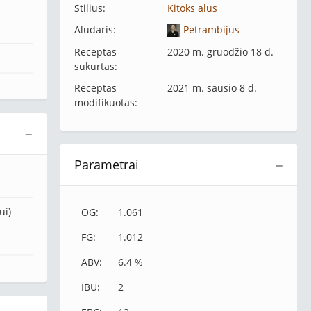
Stilius:
Kitoks alus
Aludaris:
Petrambijus
Receptas
2020 m. gruodžio 18 d.
sukurtas:
Receptas
2021 m. sausio 8 d.
modifikuotas:
−
Parametrai
−
ui)
OG:
1.061
FG:
1.012
ABV:
6.4 %
IBU:
2