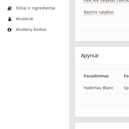
Pale Ale salyklas Čekišk
Stiliai ir ingredientai
Bazinis salyklas
Aludariai
Aludarių klubas
Apyniai
Pavadinimas
Fo
Hallertau Blanc
Sp