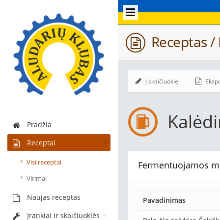
Receptas / 
Į skaičiuoklę
Ekspo
Kalėdi
Pradžia
Receptai
Visi receptai
Fermentuojamos m
Virimai
Naujas receptas
Pavadinimas
Įrankiai ir skaičiuoklės