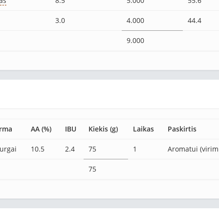
as
8.5
5.000
55.6
3.0
4.000
44.4
9.000
rma
AA (%)
IBU
Kiekis (g)
Laikas
Paskirtis
urgai
10.5
2.4
75
1
Aromatui (virim
75