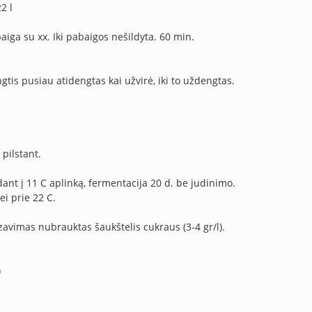
2 l
abaiga su xx. Iki pabaigos nešildyta. 60 min.
ngtis pusiau atidengtas kai užvirė, iki to uždengtas.
pilstant.
dant į 11 C aplinką, fermentacija 20 d. be judinimo.
ei prie 22 C.
azavimas nubrauktas šaukštelis cukraus (3-4 gr/l).
)