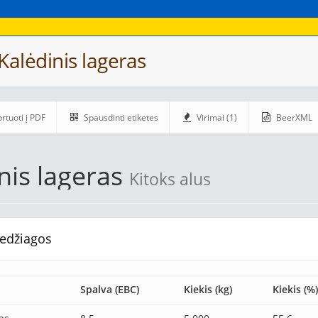
Kalėdinis lageras
rtuoti į PDF
Spausdinti etiketes
Virimai (1)
BeerXML
nis lageras
Kitoks alus
edžiagos
Spalva (EBC)
Kiekis (kg)
Kiekis (%)